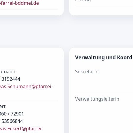
farrei-bddmei.de
Verwaltung und Koord
humann
Sekretärin
/ 3192444
eas.Schumann@pfarrei-
Verwaltungsleiterin
ert
360 / 72901
/ 53566844
as.Eckert@pfarrei-