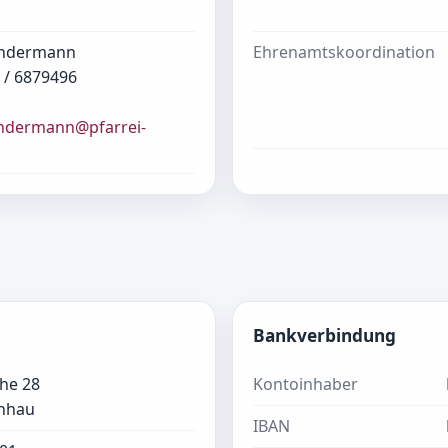
ndermann
Ehrenamtskoordination
 / 6879496
ndermann@pfarrei-
Bankverbindung
che 28
Kontoinhaber
rnhau
IBAN